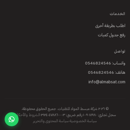
الخدمات
اطلب بطريقة أخرى
رفع جدول كميات
تواصل
واتساب: 0546824546
هاتف: 0546824546
info@almabsat.com
© ٢٠٢٦ شركة مبسط المواد للتقنيات. جميع الحقوق محفوظة.
سجل تجاري: ١٠٠٩٠٧١٩٨٠
·
رقم ضريبي: ٣١٢٤٠٤٧٨٨٦٠٠٠٠٣
·
الشروط والأحكام
·
سياسة الخصوصية
·
سياسة المحتوى والتحرير