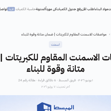
ت
مواد البناء
اطلب الآن
رفع جدول الكميات
كن مورداً
المدونة
حاسبة الكميات
تواصل
قريباً
›
مواصفات الاسمنت المقاوم للكبريتات | ضمان متانة وقوة للبناء
اسمنت
 الاسمنت المقاوم للكبريتات 
متانة وقوة للبناء
١ يونيو ٢٠٢٦ · فريق المبسط · 6 دقائق قراءة · مقالة رقم 24
آخر تحديث: ٧ يوليو ٢٠٢٦