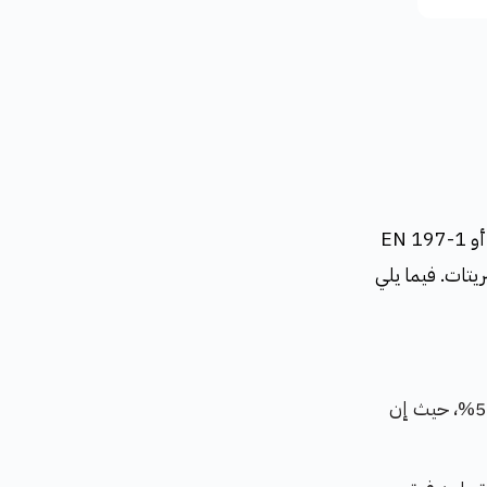
يتم تصنيع الاسمنت المقاوم للكبريتات وفقًا لمعايير دولية مثل ASTM C150 Type V أو EN 197-1
بريتات. فيما يلي
انخفاض نسبة ثلاثي ألومينات الكالسيوم (C₃A): يجب أن تكون نسبة C₃A أقل من 5%، حيث إن