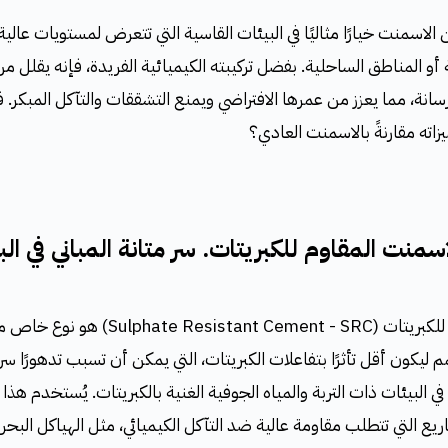
ن الاسمنت خيارًا مثاليًا في البيئات القاسية التي تتعرض لمستويات عالية
ة أو المناطق الساحلية. بفضل تركيبته الكيميائية الفريدة، فإنه يقلل م
رسانة، مما يعزز من عمرها الافتراضي ويمنع التشققات والتآكل المبكر
اته مقارنةً بالاسمنت العادي؟
منت المقاوم للكبريتات. سر متانة المباني في الب
الاسمنت المقاوم للكبريتات (esistant Cement - SRC
 ليكون أقل تأثرًا بتفاعلات الكبريتات، التي يمكن أن تسبب تدهورًا سريع
ي البيئات ذات التربة والمياه الجوفية الغنية بالكبريتات. يُستخدم هذا 
يع التي تتطلب مقاومة عالية ضد التآكل الكيميائي، مثل الهياكل البحرية