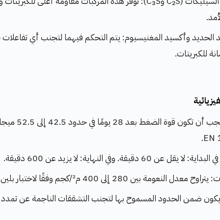
زيادة محتوى السيليكات (C₂S وC₃S): توفر هذه المركبات مقاومة أعلى ل
أمد.
الحديد وأكسيد المغنيسيوم: يتم التحكم فيهما لتجنب أي تفاعلات 
نة للكبريتات.
زيائية
قوة الضغط: يجب أن تكون ق
عن 60 دقيقة. وفي النهاية: لا يزيد عن 600 دقيقة.
نعومة بين 280 إلى 400 م²/كجم وفقًا لاختبار بلين (Blaine Test).
يكون ضمن الحدود المسموح بها لتجنب التشققات الناجمة عن تمدد 