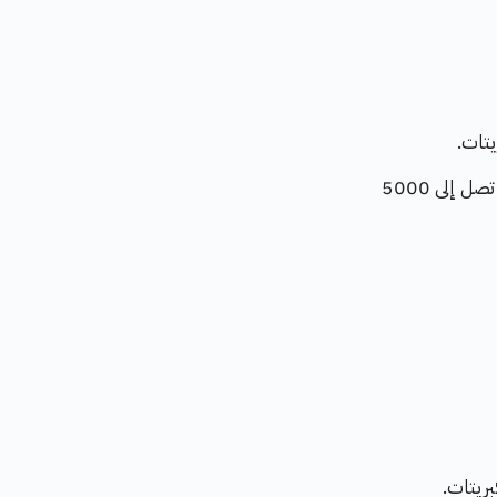
تات.
يقاوم التأثيرات الكيميائية الناتجة عن التربة والمياه المحتوية على الكبريتات بتركيزات تصل إلى 5000
ريتات.