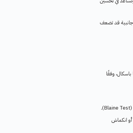
لكبريتات وتساعد في تحسين
جانبية قد تضعف
وة الضغط بعد 28 يومًا في حدود 42.5 إلى 52.5 ميجا باسكال، وفقًا
أو انكماش