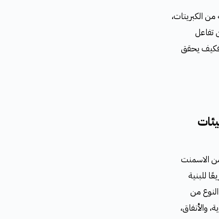
 من الكبريتات،
ن تفاعل
. فكيف يحقق
يئات
Sulphate R) هو نوع خاص من الاسمنت
ًا للبنية
النوع من
، والأنفاق،