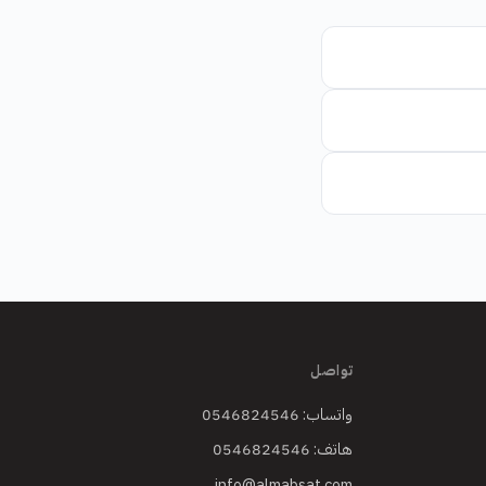
تواصل
واتساب: 0546824546
هاتف: 0546824546
info@almabsat.com