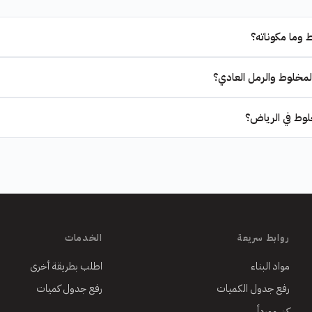
 وما مكوناته؟
المخلوط والرمل العادي؟
وط في الرياض؟
روابط سريعة
الخدمات
مواد البناء
اطلب بطريقة أخرى
رفع جدول الكميات
رفع جدول كميات
كن مورداً