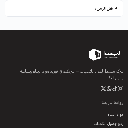
هل الرمل؟
شركة مبسط المواد للتقنيات — شريكك في توريد مواد البناء ببساطة
وموثوقية.
روابط سريعة
مواد البناء
رفع جدول الكميات