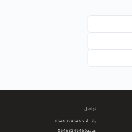
تواصل
واتساب: 0546824546
هاتف: 0546824546