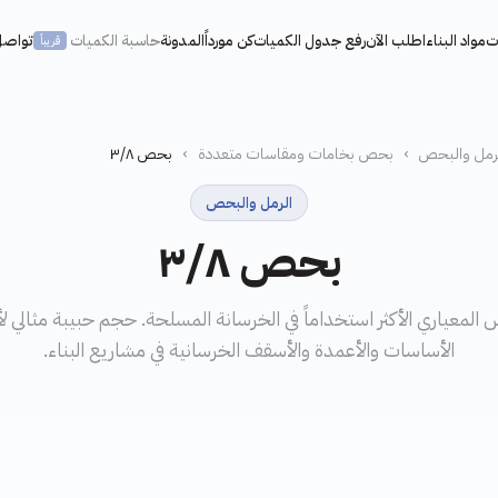
ت
مواد البناء
اطلب الآن
رفع جدول الكميات
كن مورداً
المدونة
حاسبة الكميات
تواصل
قريباً
رمل والبحص
›
بحص بخامات ومقاسات متعددة
›
بحص ٣/٨
الرمل والبحص
بحص ٣/٨
 المعياري الأكثر استخداماً في الخرسانة المسلحة. حجم حبيبة مثالي ل
الأساسات والأعمدة والأسقف الخرسانية في مشاريع البناء.