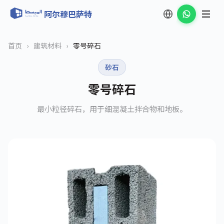
阿尔穆巴萨特
首页
›
建筑材料
›
零号碎石
砂石
零号碎石
最小粒径碎石，用于细混凝土拌合物和地板。