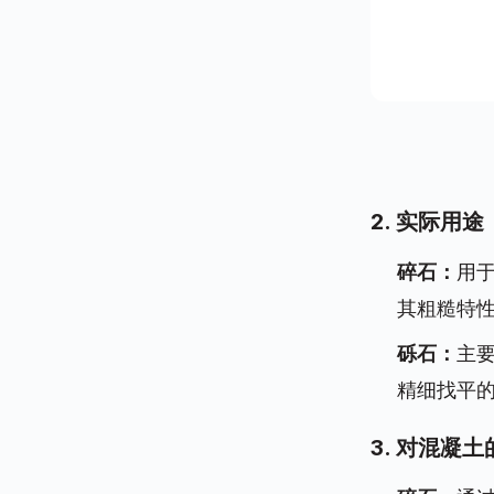
2. 实际用途
碎石：
用
其粗糙特
砾石：
主
精细找平
3. 对混凝