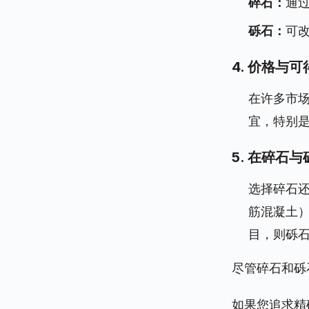
碎石：
通
砾石：
可
4. 价格与可
在许多市
宜，特别
5. 在碎石
选择碎石
筋混凝土
目，则砾
尽管碎石和砾
如果您追求精