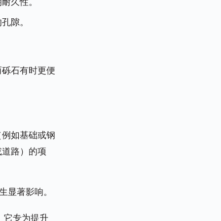
期耐久性。
的孔隙。
而砾石有时更便
（例如基础或钢
或道路）的项
生显著影响。
。它专为提升