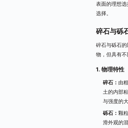
表面的理想选
选择。
碎石与砾
碎石与砾石的
物，但具有不
1. 物理特性
碎石：
由
土的内部粘
与强度的
砾石：
颗粒
滑外观的