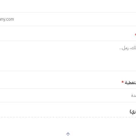
لتغطية
*
ري)