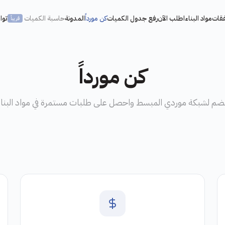
فقات
مواد البناء
اطلب الآن
رفع جدول الكميات
كن مورداً
المدونة
حاسبة الكميات
توا
قريباً
كن مورداً
نضم لشبكة موردي المبسط واحصل على طلبات مستمرة في مواد البناء